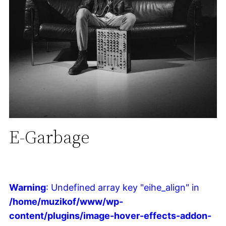
E-Garbage
Warning
: Undefined array key "eihe_align" in
/home/muzikof/www/wp-
content/plugins/image-hover-effects-addon-