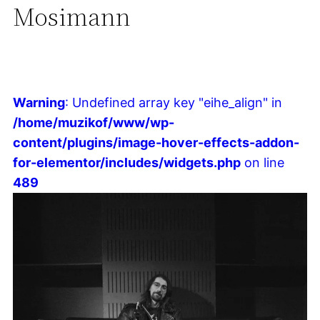
Mosimann
Warning
: Undefined array key "eihe_align" in
/home/muzikof/www/wp-
content/plugins/image-hover-effects-addon-
for-elementor/includes/widgets.php
on line
489