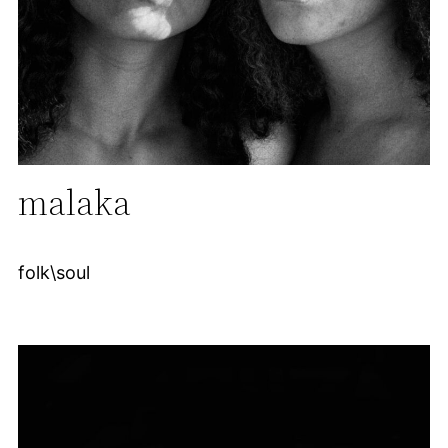
malaka
folk\soul