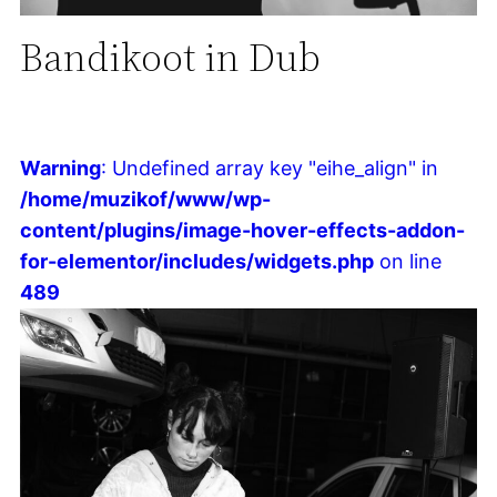
Bandikoot in Dub
Warning
: Undefined array key "eihe_align" in
/home/muzikof/www/wp-
content/plugins/image-hover-effects-addon-
for-elementor/includes/widgets.php
on line
489