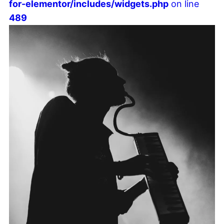
for-elementor/includes/widgets.php
on line
489