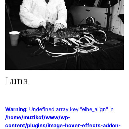
Luna
Warning
: Undefined array key "eihe_align" in
/home/muzikof/www/wp-
content/plugins/image-hover-effects-addon-